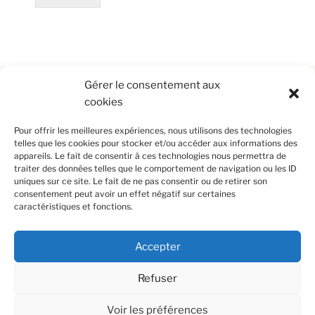
Gérer le consentement aux
cookies
CONTRIBUTEURS INDIVIDUELS,
PERSONNALITÉS PUBLIQUES, ENTREPRISES
Pour offrir les meilleures expériences, nous utilisons des technologies
OU INSTITUTIONS : L’OPEN THINK-TANK EST
telles que les cookies pour stocker et/ou accéder aux informations des
OUVERT À TOUTES CELLES ET CEUX QUI
appareils. Le fait de consentir à ces technologies nous permettra de
VEULENT RÉFLÉCHIR AUX BONS USAGES ET
traiter des données telles que le comportement de navigation ou les ID
AUX BONNES PRATIQUES DES IOT, DE LEURS
uniques sur ce site. Le fait de ne pas consentir ou de retirer son
RÉSEAUX ET DE LEURS SERVICES.
consentement peut avoir un effet négatif sur certaines
caractéristiques et fonctions.
Vous renseigner ? Adhérer ? Contribuer ?
Remplissez
ce formulaire
Accepter
Refuser
Voir les préférences