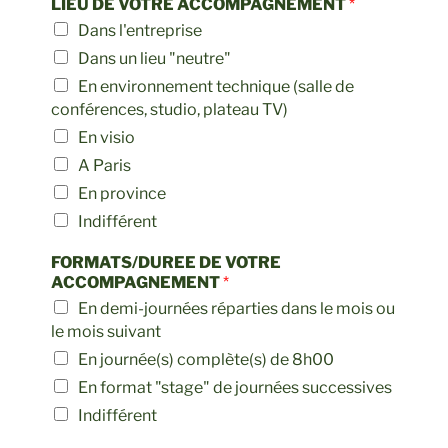
LIEU DE VOTRE ACCOMPAGNEMENT
*
Dans l'entreprise
Dans un lieu "neutre"
En environnement technique (salle de
conférences, studio, plateau TV)
En visio
A Paris
En province
Indifférent
FORMATS/DUREE DE VOTRE
ACCOMPAGNEMENT
*
En demi-journées réparties dans le mois ou
le mois suivant
En journée(s) complète(s) de 8h00
En format "stage" de journées successives
Indifférent