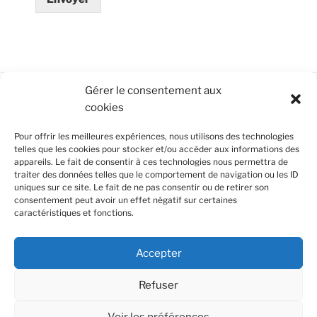
Gérer le consentement aux
cookies
CONTRIBUTEURS INDIVIDUELS,
PERSONNALITÉS PUBLIQUES, ENTREPRISES
Pour offrir les meilleures expériences, nous utilisons des technologies
OU INSTITUTIONS : L’OPEN THINK-TANK EST
telles que les cookies pour stocker et/ou accéder aux informations des
OUVERT À TOUTES CELLES ET CEUX QUI
appareils. Le fait de consentir à ces technologies nous permettra de
VEULENT RÉFLÉCHIR AUX BONS USAGES ET
traiter des données telles que le comportement de navigation ou les ID
AUX BONNES PRATIQUES DES IOT, DE LEURS
uniques sur ce site. Le fait de ne pas consentir ou de retirer son
RÉSEAUX ET DE LEURS SERVICES.
consentement peut avoir un effet négatif sur certaines
caractéristiques et fonctions.
Vous renseigner ? Adhérer ? Contribuer ?
Remplissez
ce formulaire
Accepter
Refuser
Voir les préférences