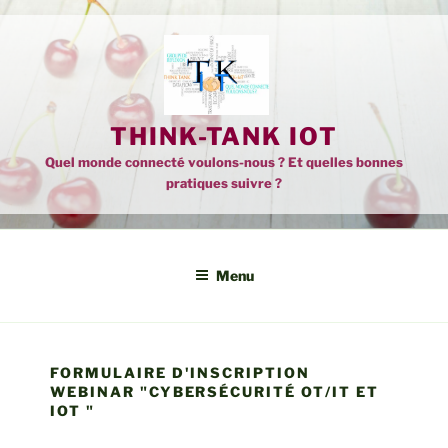
Aller
au
contenu
principal
THINK-TANK IOT
Quel monde connecté voulons-nous ? Et quelles bonnes
pratiques suivre ?
Menu
FORMULAIRE D'INSCRIPTION
WEBINAR "CYBERSÉCURITÉ OT/IT ET
IOT "