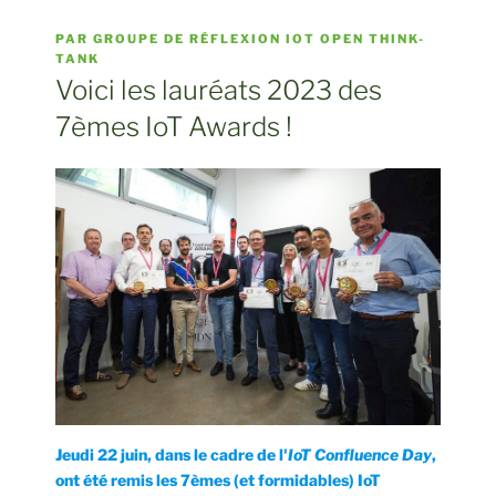
PUBLIÉ
PAR
GROUPE DE RÉFLEXION IOT OPEN THINK-
LE
TANK
Voici les lauréats 2023 des
7èmes IoT Awards !
Jeudi 22 juin, dans le cadre de l'
IoT Confluence Day
,
ont été remis les 7èmes (et formidables) IoT