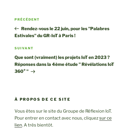
Navigation
Article
PRÉCÉDENT
de
précédent
Rendez-vous le 22 juin, pour les "Palabres
l’article
Estivales" du GR-IoT à Paris !
Article
SUIVANT
suivant
Que sont (vraiment) les projets IoT en 2023 ?
Réponses dans la 4ème étude " Révélations IoT
360° "
À PROPOS DE CE SITE
Vous êtes sur le site du Groupe de Réflexion IoT.
Pour entrer en contact avec nous, cliquez
sur ce
lien
. A très bientôt.