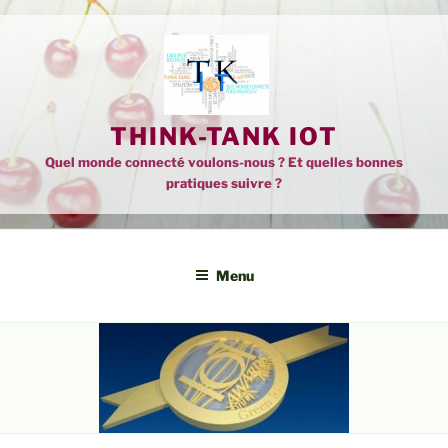
Aller
au
contenu
principal
THINK-TANK IOT
Quel monde connecté voulons-nous ? Et quelles bonnes
pratiques suivre ?
Menu