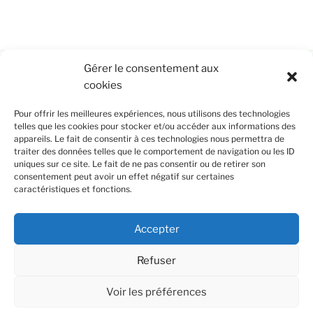
Gérer le consentement aux
cookies
CONTRIBUTEURS INDIVIDUELS,
PERSONNALITÉS PUBLIQUES, ENTREPRISES
Pour offrir les meilleures expériences, nous utilisons des technologies
OU INSTITUTIONS : L’OPEN THINK-TANK EST
telles que les cookies pour stocker et/ou accéder aux informations des
OUVERT À TOUTES CELLES ET CEUX QUI
appareils. Le fait de consentir à ces technologies nous permettra de
VEULENT RÉFLÉCHIR AUX BONS USAGES ET
traiter des données telles que le comportement de navigation ou les ID
AUX BONNES PRATIQUES DES IOT, DE LEURS
uniques sur ce site. Le fait de ne pas consentir ou de retirer son
RÉSEAUX ET DE LEURS SERVICES.
consentement peut avoir un effet négatif sur certaines
caractéristiques et fonctions.
Vous renseigner ? Adhérer ? Contribuer ?
Remplissez
ce formulaire
Accepter
Refuser
Voir les préférences
Politique de confidentialité