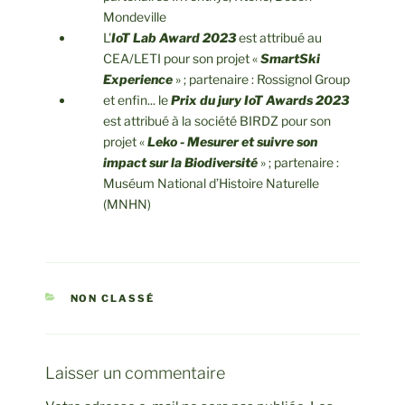
Mondeville
L'
IoT Lab Award 2023
est attribué au
CEA/LETI pour son projet «
SmartSki
Experience
» ; partenaire : Rossignol Group
et enfin... le
Prix du jury IoT Awards 2023
est attribué à la société BIRDZ pour son
projet «
Leko - Mesurer et suivre son
impact sur la Biodiversité
» ; partenaire :
Muséum National d’Histoire Naturelle
(MNHN)
CATÉGORIES
NON CLASSÉ
Laisser un commentaire