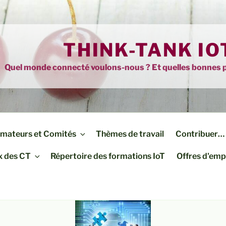
THINK-TANK IO
Quel monde connecté voulons-nous ? Et quelles bonnes p
imateurs et Comités
Thèmes de travail
Contribuer… 
x des CT
Répertoire des formations IoT
Offres d'emp