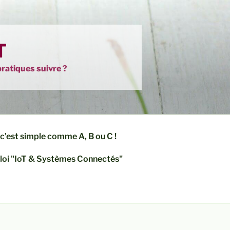
T
ratiques suivre ?
c’est simple comme A, B ou C !
loi "IoT & Systèmes Connectés"