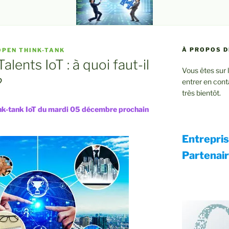
À PROPOS D
OPEN THINK-TANK
ents IoT : à quoi faut-il
Vous êtes sur 
?
entrer en cont
très bientôt.
hink-tank IoT du mardi 05 décembre prochain
Entrepri
Partenai