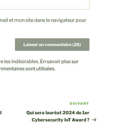
il et mon site dans le navigateur pour
re les indésirables.
En savoir plus sur
entaires sont utilisées
.
SUIVANT
Article
suivant
l
Qui sera lauréat 2024 du 1er
Cybersecurity IoT Award ?