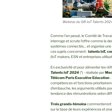
Webinar du GR-IoT Talents 202
Comme l'an passé, le Comité de Travail
interroge et scrute l'offre comme la 
systèmes connectés... et organise une
ces sujets concernent :
talents IoT, c
(IoT makers, ESN et entreprises utilisatr
En exclusivité et pour alimenter les ré
Talents IoT 2024
(*) - réalisée par
Med
Télécom Paris Executive Education
-
compétences et fonctions prioritaireme
d'embauche, les arguments utilisés pour 
tendance des rémunérations selon diff
Trois grands-témoins
commenteront ce
sur la base de leurs expériences et ana