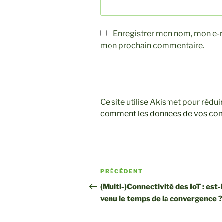
Enregistrer mon nom, mon e-ma
mon prochain commentaire.
Ce site utilise Akismet pour rédui
comment les données de vos comm
Navigation
Article
PRÉCÉDENT
de
précédent
(Multi-)Connectivité des IoT : est-i
venu le temps de la convergence ?
l’article