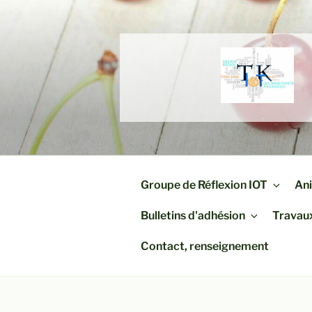
Aller
au
contenu
principal
Groupe de Réflexion IOT
An
Bulletins d'adhésion
Travau
Contact, renseignement