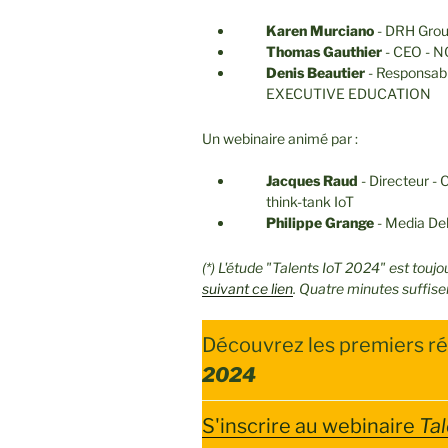
Karen Murciano
- DRH Grou
Thomas Gauthier
- CEO - 
Denis Beautier
- Responsab
EXECUTIVE EDUCATION
Un webinaire animé par :
Jacques Raud
- Directeur -
think-tank IoT
Philippe Grange
- Media Del
(*) L'étude "Talents IoT 2024" est touj
suivant ce lien
. Quatre minutes suffisen
Découvrez les premiers ré
2024
S'inscrire au webinaire
Ta