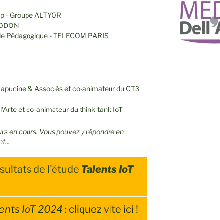
p - Groupe ALTYOR
NODON
le Pédagogique - TELECOM PARIS
 Capucine & Associés et co-animateur du CT3
l'Arte et co-animateur du think-tank IoT
ours en cours. Vous pouvez y répondre en
t...
sultats de l'étude
Talents IoT
lents IoT 2024
: cliquez vite ici
!